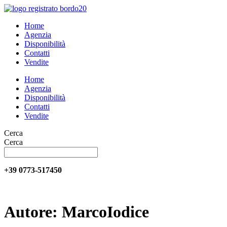
Vai
al
Home
contenuto
Agenzia
Disponibilità
Contatti
Vendite
Home
Agenzia
Disponibilità
Contatti
Vendite
Cerca
Cerca
+39 0773-517450
Autore:
MarcoIodice