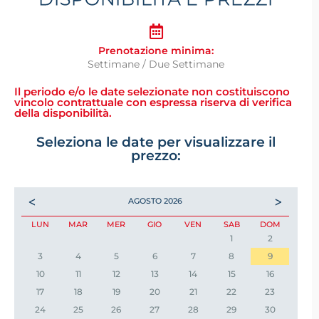
Prenotazione minima:
Settimane / Due Settimane
Il periodo e/o le date selezionate non costituiscono
vincolo contrattuale con espressa riserva di verifica
della disponibilità.
Seleziona le date per visualizzare il
prezzo:
<
>
AGOSTO
2026
LUN
MAR
MER
GIO
VEN
SAB
DOM
1
2
3
4
5
6
7
8
9
10
11
12
13
14
15
16
17
18
19
20
21
22
23
24
25
26
27
28
29
30